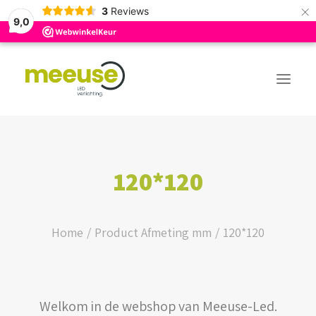
×
3
Reviews
9,0
PREMIUM ASSORTIMENT
120*120
BUDGET ASSORTIMENT
OUTLED ASSORTIMENT
Home
Product Afmeting mm
120*120
WEBSHOP
Welkom in de webshop van Meeuse-Led.
LOGIN / REGISTER