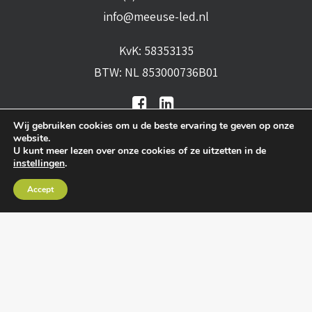
info@meeuse-led.nl
KvK: 58353135
BTW: NL 853000736B01
Wij gebruiken cookies om u de beste ervaring te geven op onze
website.
U kunt meer lezen over onze cookies of ze uitzetten in de
instellingen
.
Algemene voorwaarden
•
Algemene
Accept
leveringsvoorwaarden
•
Privacy verklaring
•
Cookies
• Realisatie:
BRAIN