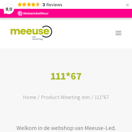
×
3
Reviews
9,0
PREMIUM ASSORTIMENT
111*67
BUDGET ASSORTIMENT
OUTLED ASSORTIMENT
Home
Product Afmeting mm
111*67
WEBSHOP
Welkom in de webshop van Meeuse-Led.
LOGIN / REGISTER