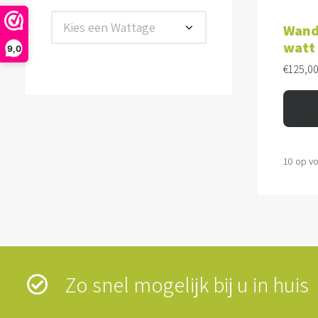
TOE
Kies een Wattage
Wand
watt
9,0
€
125,0
10 op v
Zo snel mogelijk bij u in hui