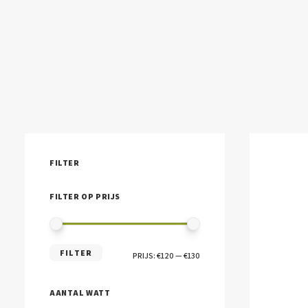
FILTER
FILTER OP PRIJS
MIN.
MAX.
FILTER
PRIJS:
€120
—
€130
PRIJS
PRIJS
AANTAL WATT