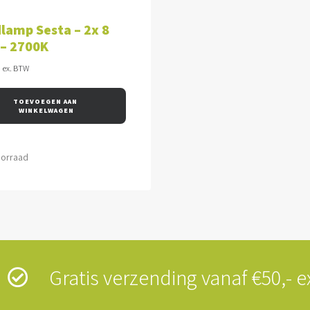
VOEGEN AAN WINKELWAGEN
lamp Sesta – 2x 8
 – 2700K
0
ex. BTW
TOEVOEGEN AAN 
WINKELWAGEN
oorraad
s
Gratis verzending vanaf €50,-