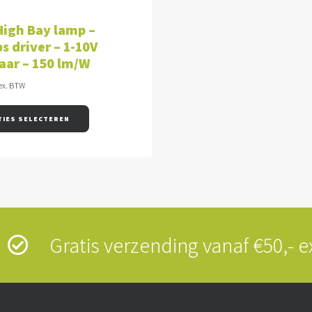
OPTIES SELECTEREN
igh Bay lamp –
ps driver – 1-10V
aar – 150 lm/W
ex. BTW
TIES SELECTEREN
s
Gratis verzending vanaf €50,-