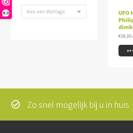
Kies een Wattage
UFO H
9,0
Phili
dimb
€
38,00
OP
Zo snel mogelijk bij u in hui