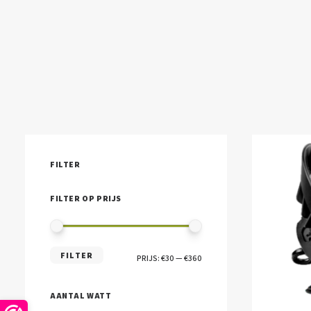
FILTER
FILTER OP PRIJS
MIN.
MAX.
FILTER
PRIJS:
€30
—
€360
PRIJS
PRIJS
AANTAL WATT