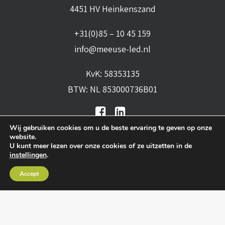
4451 HV Heinkenszand
+31(0)85 – 10 45 159
info@meeuse-led.nl
KvK: 58353135
BTW: NL 853000736B01
Wij gebruiken cookies om u de beste ervaring te geven op onze
website.
U kunt meer lezen over onze cookies of ze uitzetten in de
instellingen
.
Algemene voorwaarden
•
Algemene
Accept
leveringsvoorwaarden
•
Privacy verklaring
•
Cookies
• Realisatie:
BRAIN