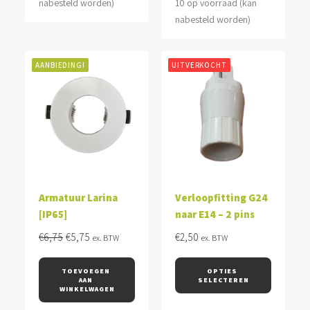
nabesteld worden)
10 op voorraad (kan
nabesteld worden)
AANBIEDING!
UITVERKOCHT
Armatuur Larina
Verloopfitting G24
[IP65]
naar E14 – 2 pins
Oorspronkelijke
Huidige
€
6,75
€
5,75
€
2,50
ex. BTW
ex. BTW
prijs
prijs
was:
is:
TOEVOEGEN 
OPTIES 
AAN 
SELECTEREN
€6,75.
€5,75.
WINKELWAGEN