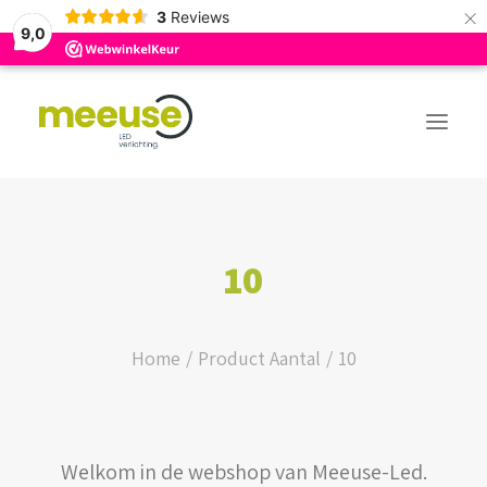
×
3
Reviews
9,0
PREMIUM ASSORTIMENT
10
BUDGET ASSORTIMENT
OUTLED ASSORTIMENT
Home
Product Aantal
10
WEBSHOP
Welkom in de webshop van Meeuse-Led.
LOGIN / REGISTER