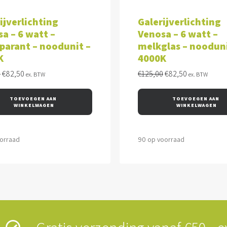
VOEGEN AAN WINKELWAGEN
TOEVOEGEN AAN WINKEL
ijverlichting
Galerijverlichting
a – 6 watt –
Venosa – 6 watt –
parant – noodunit –
melkglas – nooduni
K
4000K
Oorspronkelijke
Huidige
Oorspronkelijke
Huidige
0
€
82,50
€
125,00
€
82,50
ex. BTW
ex. BTW
prijs
prijs
prijs
prijs
was:
is:
was:
is:
TOEVOEGEN AAN 
TOEVOEGEN AAN 
€125,00.
€82,50.
€125,00.
€82,50.
WINKELWAGEN
WINKELWAGEN
oorraad
90 op voorraad