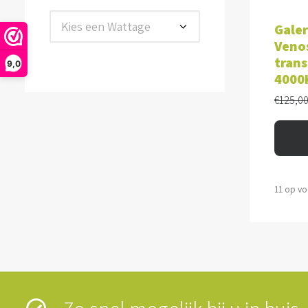
TOE
Kies een Wattage
Galer
Venos
trans
9,0
4000
€
125,0
11 op v