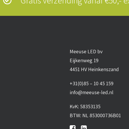
s
Gratis verzending vanaf €50,-
Meeuse LED bv
Eijkenweg 19
4451 HV Heinkenszand
+31(0)85 – 10 45 159
info@meeuse-led.nl
KvK: 58353135
BTW: NL 853000736B01