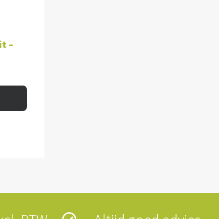
WAGEN
t –