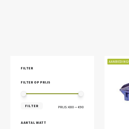
AANBIEDING
FILTER
FILTER OP PRIJS
MIN.
MAX.
FILTER
PRIJS:
€80
—
€90
PRIJS
PRIJS
AANTAL WATT