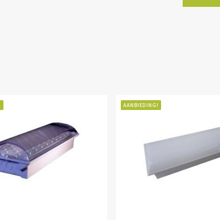
!
AANBIEDING!